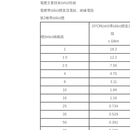
電纜主要技術(shù)性能
電纜導(dǎo)體直流電組、絕緣電阻
第2種導(dǎo)體
20℃時(shí)導(dǎo)體
阻
標(biāo)稱截面
≤ Ω/km
1
18.2
1.5
12.2
2.5
7.56
4
4.70
6
3.11
10
1.84
16
1.16
25
0.734
35
0.529
50
0.391