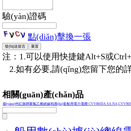
驗(yàn)證碼
點(diǎn)擊換一張
注：1.可以使用快捷鍵Alt+S或Ctrl+E
2.如有必要,請(qǐng)您留下您的詳細
相關(guān)產(chǎn)品
揚(yáng)州紅旗牌聚氯乙烯絕緣和護(hù)套船用電力電纜 CVV80/DA.SA.NA,CVV90/DA.