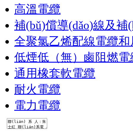
高溫電纜
補(bǔ)償導(dǎo)線及補
全聚氯乙烯配線電纜和
低煙低（無）鹵阻燃電
通用橡套軟電纜
耐火電纜
電力電纜