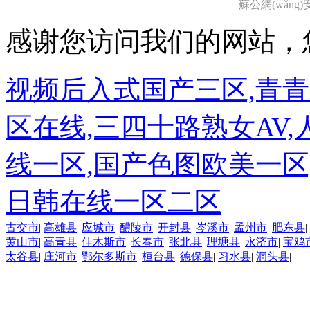
蘇公網(wǎng)安備
感谢您访问我们的网站，
视频后入式国产三区,青
区在线,三四十路熟女AV
线一区,国产色图欧美一区
日韩在线一区二区
古交市
|
高雄县
|
应城市
|
醴陵市
|
开封县
|
岑溪市
|
孟州市
|
肥东县
|
黄山市
|
高青县
|
佳木斯市
|
长春市
|
张北县
|
理塘县
|
永济市
|
宝鸡
太谷县
|
庄河市
|
鄂尔多斯市
|
桓台县
|
德保县
|
习水县
|
洞头县
|