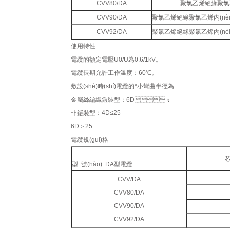
CVV80/DA
聚氯乙烯絕緣聚氯乙
CVV90/DA
聚氯乙烯絕緣聚氯乙烯內(nè
CVV92/DA
聚氯乙烯絕緣聚氯乙烯內(nè
使用特性
電纜的額定電壓U0/U為0.6/1kV。
電纜長期允許工作溫度：60℃。
敷設(shè)時(shí)電纜的*小彎曲半徑為:
金屬絲編織鎧裝型：6D；
非鎧裝型：4D≤25
6D＞25
電纜規(guī)格
芯
型 號(hào) DA型電纜
CVV/DA
CVV80/DA
CVV90/DA
CVV92/DA