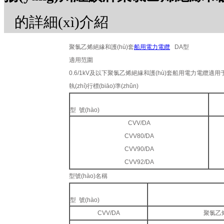
的詳細(xì)介紹
聚氯乙烯絕緣和護(hù)套
船用電力電纜
DA型
適用范圍
0.6/1kV及以下聚氯乙烯絕緣和護(hù)套船用電力電纜適
執(zhí)行標(biāo)準(zhǔn)
型 號(hào)
CVV/DA
CVV80/DA
CVV90/DA
CVV92/DA
型號(hào)名稱
型 號(hào)
CVV/DA
聚氯乙烯