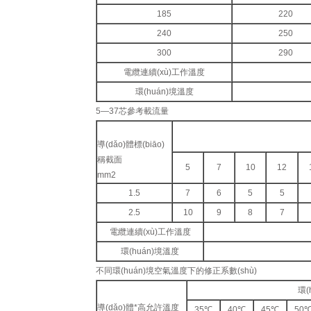
185
220
240
250
300
290
電纜連續(xù)工作溫度
環(huán)境溫度
5—37芯參考載流量
導(dǎo)體標(biāo)
稱截面
5
7
10
12
mm2
1.5
7
6
5
5
2.5
10
9
8
7
電纜連續(xù)工作溫度
環(huán)境溫度
不同環(huán)境空氣溫度下的修正系數(shù)
環(
導(dǎo)體*高允許溫度
35℃
40℃
45℃
50