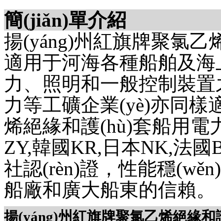
簡(jiǎn)單介紹
揚(yáng)州紅旗牌聚氯乙
適用于河海各種船舶及海上
力、照明和一般控制裝置之
力等工礦企業(yè)亦同樣適
烯絕緣和護(hù)套船用電
ZY,韓國KR,日本NK,法國B
社認(rèn)證，性能穩(w
船廠和廣大船東的信賴。
揚(yáng)州紅旗牌聚氯乙烯絕緣和