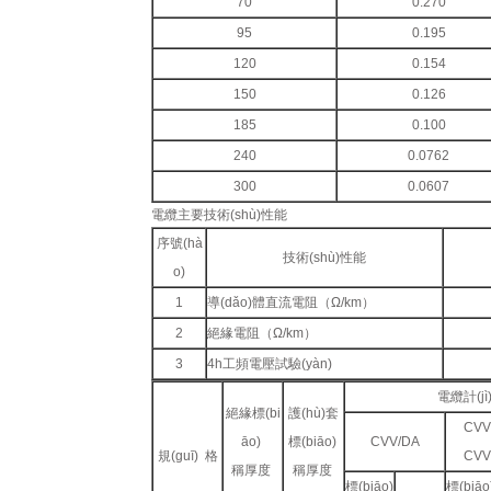
70
0.270
95
0.195
120
0.154
150
0.126
185
0.100
240
0.0762
300
0.0607
電纜主要技術(shù)性能
序號(hà
技術(shù)性能
o)
1
導(dǎo)體直流電阻（Ω/km）
2
絕緣電阻（Ω/km）
3
4h工頻電壓試驗(yàn)
電纜計(j
絕緣標(bi
護(hù)套
CVV
āo)
標(biāo)
CVV/DA
規(guī) 格
CVV
稱厚度
稱厚度
標(biāo)
標(biāo