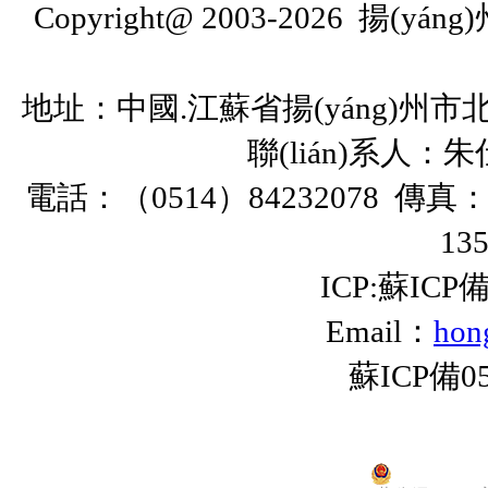
Copyright@ 2003-2026
揚(yá
地址：中國.江蘇省揚(yáng)州市
聯(lián)系人：
朱
電話：（
0514
）
84232078
傳真
13
ICP:蘇ICP備
Email
：
hon
蘇ICP備05