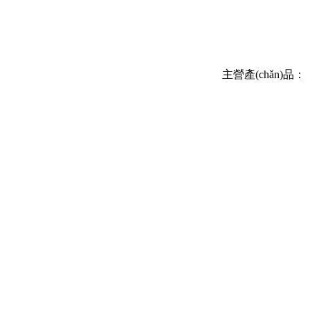
主營產(chǎn)品：
船