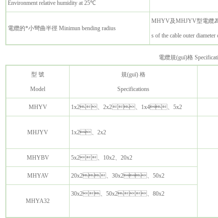
Environment relative humidity at 25℃
MHYV及MHJYV型電纜為
電纜的*小彎曲半徑 Minimun bending radius
s of the cable outer diamete
電纜規(guī)格 Specificati
型 號
規(guī) 格
Model
Specifications
MHYV
1x2、2x2、1x4、5x2
MHJYV
1x2、2x2
MHYBV
5x2、10x2、20x2
MHYAV
20x2、30x2、50x2
30x2、50x2、80x2
MHYA32