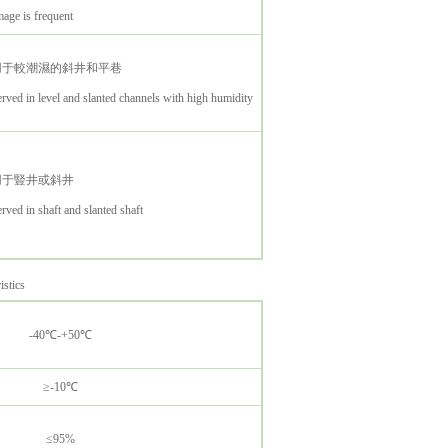
age is frequent
用于較潮濕的斜井和平巷
rved in level and slanted channels with high humidity
用于豎井或斜井
rved in shaft and slanted shaft
stics
-40℃-+50℃
≥-10℃
≤95%