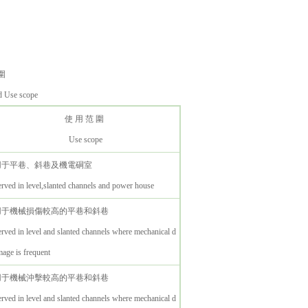
圍
Use scope
使 用 范 圍
Use scope
于平巷、斜巷及機電硐室
rved in level,slanted channels and power house
用于機械損傷較高的平巷和斜巷
rved in level and slanted channels where mechanical d
age is frequent
用于機械沖擊較高的平巷和斜巷
rved in level and slanted channels where mechanical d