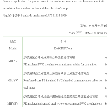
Scope of application:The product uses in the coal mine mine shaft telephone communicatio
n skeleton line, matches the line and the subscriber's loop
執(zhí)行標準 Standards implemented:MT 81814-1999
型號、名稱及使用范
Model、DeSCRJPTions and 
型號
名 稱
Model
DeSCRJPTions
煤礦用聚乙烯絕緣聚氯乙烯護套通信電纜
用
MHYV
PE insulated PVC sheathed communication cables for coal mines
Se
煤礦用加強型線芯聚乙烯絕緣聚氯乙烯護套通信電纜
MHJYV
Reinforced core PE insulated PVC sheathed communication cables for
Se
coal mines
am
煤礦用聚乙烯絕緣鍍鋅鋼絲編織鎧裝聚氯乙烯護套通信電纜
MHYBV
PE insulated galvanized steel wire weave armored PVC sheathed com
Se