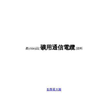
礦用通信電纜
產(chǎn)品[
]資料
點擊看大圖