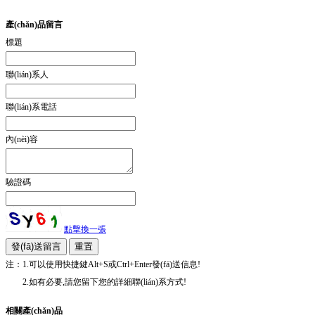
產(chǎn)品留言
標題
聯(lián)系人
聯(lián)系電話
內(nèi)容
驗證碼
點擊換一張
注：1.可以使用快捷鍵Alt+S或Ctrl+Enter發(fā)送信息!
2.如有必要,請您留下您的詳細聯(lián)系方式!
相關產(chǎn)品