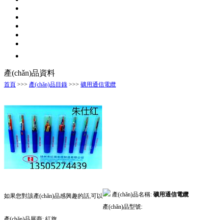
產(chǎn)品資料
首頁
>>>
產(chǎn)品目錄
>>>
礦用通信電纜
產(chǎn)品名稱:
礦用通信電纜
如果您對該產(chǎn)品感興趣的話,可以
產(chǎn)品型號:
產(chǎn)品展商:
紅旗