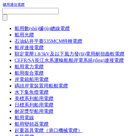
礦用通信電纜
船用數(shù)據(jù)總線電纜
船用光纜
石油鉆井平臺535MCM特種電纜
船岸連接電纜
額定電壓1.8/3kV及以下風力發(fā)電用耐扭曲軟電纜
CEFR/SA長江水系運輸船舶岸電系統(tǒng)連接電纜
船用電力電纜
船用復合電纜
岸電箱船用電纜
碼頭岸電裝置用船舶電纜
水下集魚燈電纜
美標系列船用電纜
日標系列船用電纜
耐泥漿型船用電纜
船用電線
船用變頻器電纜
起重器具電纜（港口機械電纜）